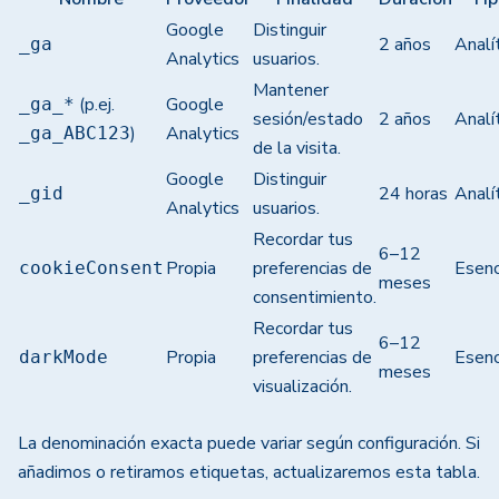
Google
Distinguir
2 años
Analí
_ga
Analytics
usuarios.
Mantener
(p.ej.
Google
_ga_*
sesión/estado
2 años
Analí
)
Analytics
_ga_ABC123
de la visita.
Google
Distinguir
24 horas
Analí
_gid
Analytics
usuarios.
Recordar tus
6–12
Propia
preferencias de
Esenc
cookieConsent
meses
consentimiento.
Recordar tus
6–12
Propia
preferencias de
Esenc
darkMode
meses
visualización.
La denominación exacta puede variar según configuración. Si
añadimos o retiramos etiquetas, actualizaremos esta tabla.